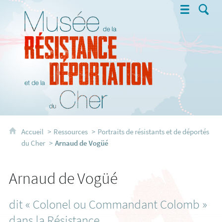
Musée de la Résistance et de la 
Accueil
Ressources
Portraits de résistants et de déportés
du Cher
Arnaud de Vogüé
Arnaud de Vogüé
dit « Colonel ou Commandant Colomb »
dans la Résistance