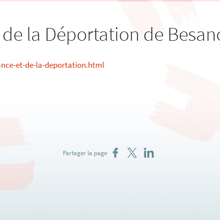
t de la Déportation de Besa
ance-et-de-la-deportation.html
Partager sur Facebook
Partager sur X
Partager sur LinkedIn
Partager la page